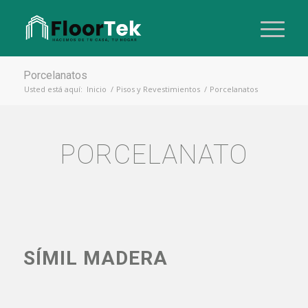
Porcelanatos
Usted está aquí:
Inicio
/
Pisos y Revestimientos
/
Porcelanatos
PORCELANATO
SÍMIL MADERA