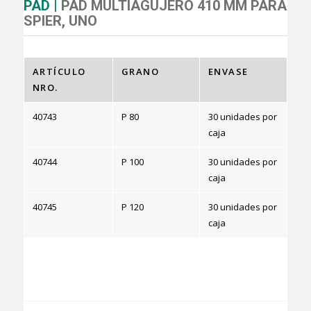
PAD |
PAD MULTIAGUJERO 410 MM PARA
SPIER, UNO
ARTÍCULO
GRANO
ENVASE
NRO.
40743
P 80
30 unidades por
caja
40744
P 100
30 unidades por
caja
40745
P 120
30 unidades por
caja