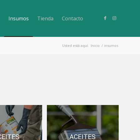
Insumos
Tienda
Contacto
Usted está aquí:
Inicio
/
insumos
CEITES
ACEITES