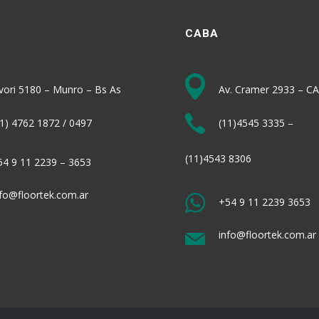
CABA
vori 5180 – Munro – Bs As
Av. Cramer 2933 – C
1) 4762 1872 / 0497
(11)4545 3335
–
(11)4543 8306
4 9 11 2239 – 3653
fo@floortek.com.ar
+54 9 11 2239 3653
info@floortek.com.ar