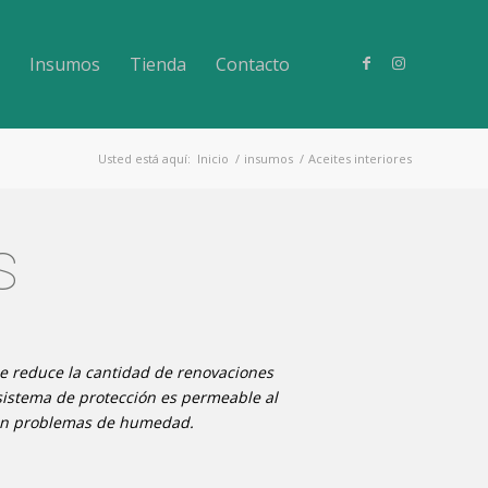
Insumos
Tienda
Contacto
Usted está aquí:
Inicio
/
insumos
/
Aceites interiores
S
e reduce la cantidad de renovaciones
 sistema de protección es permeable al
 con problemas de humedad.