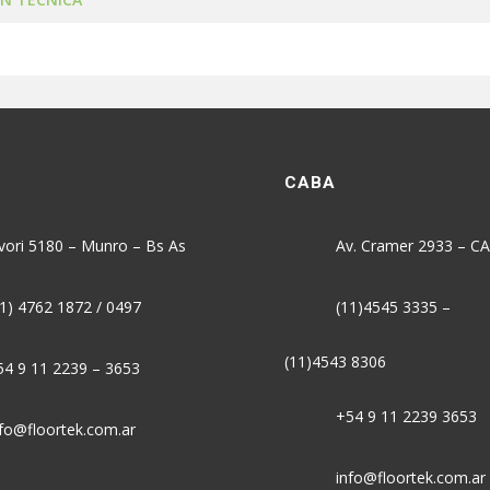
CABA
vori 5180 – Munro – Bs As
Av. Cramer 2933 – C
1) 4762 1872 / 0497
(11)4545 3335
–
(11)4543 8306
4 9 11 2239 – 3653
+54 9 11 2239 3653
fo@floortek.com.ar
info@floortek.com.ar